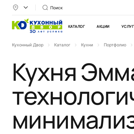
Поиск
КАТАЛОГ
АКЦИИ
УСЛУГ
Кухонный Двор
Каталог
Кухни
Портфолио
Кухня Эмма
технологи
минимали