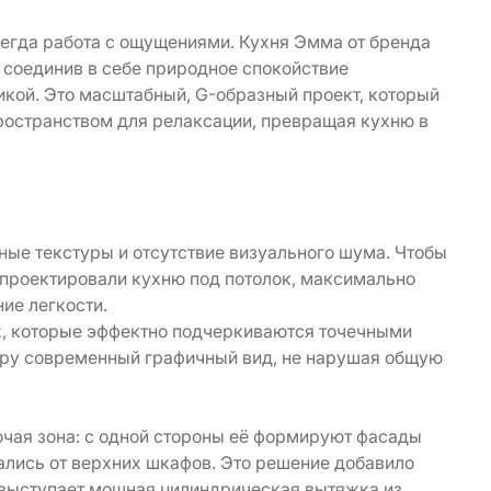
сегда работа с ощущениями. Кухня Эмма от бренда
 соединив в себе природное спокойствие
икой. Это масштабный, G-образный проект, который
ространством для релаксации, превращая кухню в
ные текстуры и отсутствие визуального шума. Чтобы
спроектировали кухню под потолок, максимально
ие легкости.
х, которые эффектно подчеркиваются точечными
еру современный графичный вид, не нарушая общую
чая зона: с одной стороны её формируют фасады
зались от верхних шкафов. Это решение добавило
 выступает мощная цилиндрическая вытяжка из