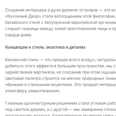
Создание интерьера в духе далеких островов — это в
«Кухонный Двор» стала воплощением этой философии,
балийского стиля с безупречной европейской эргоном
стирает границы между зоной приготовления пищи и п
сердце дома.
Концепция и стиль: экзотика в деталях
Балийский стиль — это прежде всего воздух, натураль
добиться этого эффекта в большом пространстве, мы 
задействовав вертикали, но сохранив при этом ощущен
Цветовая палитра строится на мягких природных тона
чёрными и стальными акцентами. Это придает интерь
атмосферу умиротворения.
Главным архитектурным решением стала угловая рабо
под светлое дерево, а с другой — мы намеренно отка
пространству воздуха. Единственным акцентом здесь