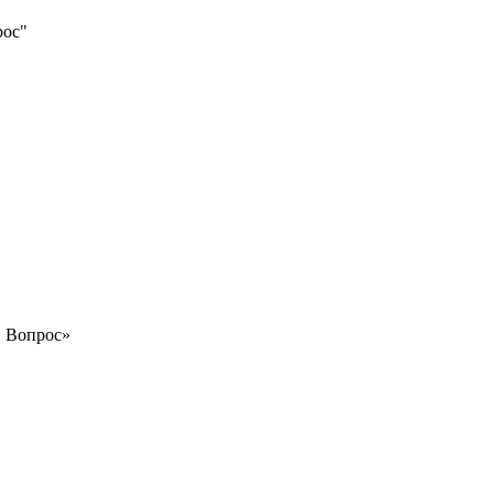
рос"
й Вопрос»