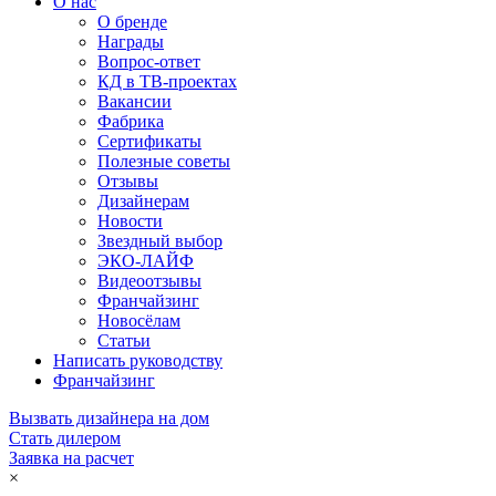
О нас
О бренде
Награды
Вопрос-ответ
КД в ТВ-проектах
Вакансии
Фабрика
Сертификаты
Полезные советы
Отзывы
Дизайнерам
Новости
Звездный выбор
ЭКО-ЛАЙФ
Видеоотзывы
Франчайзинг
Новосёлам
Статьи
Написать руководству
Франчайзинг
Вызвать дизайнера на дом
Стать дилером
Заявка на расчет
×